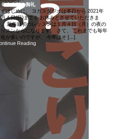
２０２０年の御礼
ずはじめに、 ヨガスタジオは本日から 2021年
１月４日(日)までを お休みとさせていただきま
す。 新年最初のレッスンは１月４日（月）の夜の
レッスンからになります。 さて、 これまでも毎年
化が多いのですが、 今年はそ […]
ontinue Reading