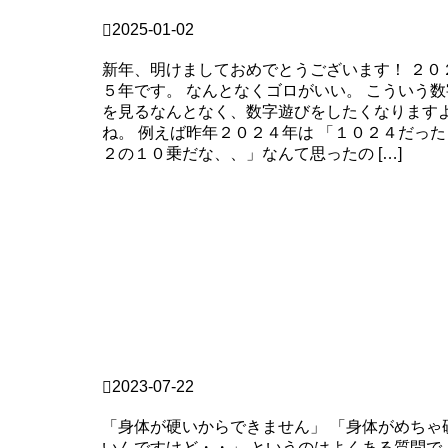
クラソノ
2025-01-02
「2025」は何だ？
新年、明けましておめでとうございます！ ２０
５年です。 なんとなくゴロがいい。 こういう数
を見るなんとなく、数字遊びをしたくなります
ね。 例えば昨年２０２４年は 「１０２４だった
２の１０乗だな、、」なんて思ったの […]
Continue Reading
blog
2023-07-22
身体が硬くてもヨガできますか？
「身体が硬いからできません」 「身体がめちゃ
いんですけど・・」 というのはよくある質問で