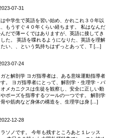
log
2023-07-31
こんなヨガをしても身体は変わらない。。
僕は中学生で英語を習い始め、かれこれ３０年以
上、もうすぐ４０年くらい経ちます。 私はなんだ
かんだで薄ーくではありますが、英語に接してき
ました。 英語を喋れるようになりた、英語を理解
したい、、という気持ちはずっとあって、T […]
ontinue Reading
log
2023-07-24
ヨガに解剖学って必要？
ヨガと解剖学 ヨガ指導者は、ある意味運動指導者
です。 ヨガ指導者にとって、解剖学・生理学・バ
イオメカニクスは生徒を観察し、安全に正しい動
作やポーズを指導するツールの一つです。 解剖学
は骨や筋肉など身体の構造を、生理学は身 […]
ontinue Reading
クラソノ
2022-12-28
来年も協力よろしくお願いします！
クラソノです。 今年も残すところあと１レッス