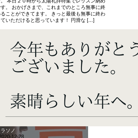
ン。 本日２０時から太陽礼拝特集でレッスン納め
です。 おかげさまで、これまでのところ無事に終
わることができてます。 きっと最後も無事に終わ
ていただけると思っています！ 円滑な […]
ontinue Reading
クラソノ
2020-12-28