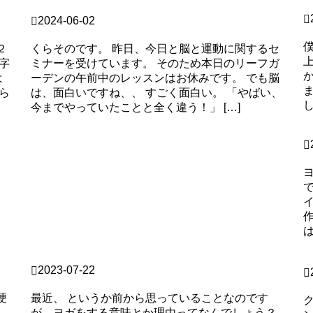
b
クラソノ
2024-06-02
花の日ヨガ
２
くらそのです。 昨日、今日と脳と運動に関するセ
字
ミナーを受けています。 そのため本日のリーフガ
よ
ーデンの午前中のレッスンはお休みです。 でも脳
ら
は、面白いですね、、 すごく面白い。 「やばい、
今までやっていたことと全く違う！」 […]
C
Continue Reading
b
C
blog
2023-07-22
ヨガする意味って、そこですか？
硬
最近、 というか前から思っていることなのです
が、ヨガをする意味とか理由ってなんでしょう？