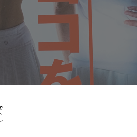
で
い
ン
、