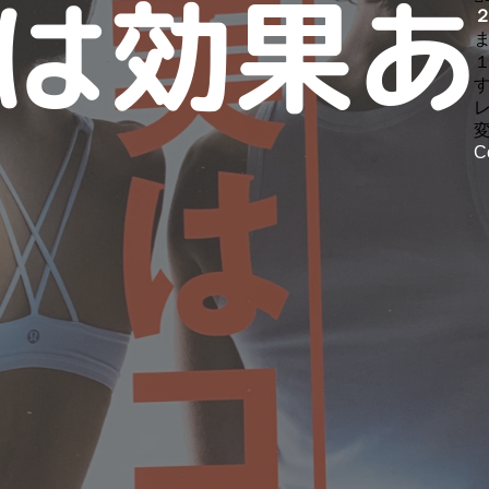
ま
変
C