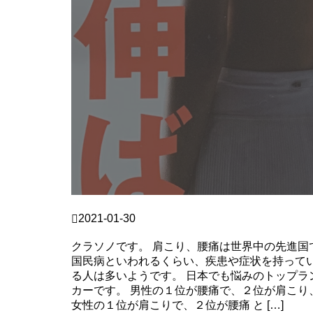
クラソノ
2021-01-30
慢性的な肩こり・腰痛にヨガは効果的なのか？
クラソノです。 肩こり、腰痛は世界中の先進国
国民病といわれるくらい、疾患や症状を持って
る人は多いようです。 日本でも悩みのトップラ
カーです。 男性の１位が腰痛で、２位が肩こり
女性の１位が肩こりで、２位が腰痛 と […]