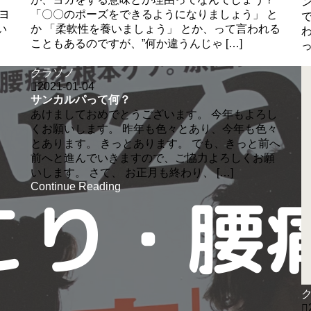
ヨ
「〇〇のポーズをできるようになりましょう」 と
い
か 「柔軟性を養いましょう」 とか、って言われる
こともあるのですが、”何か違うんじゃ […]
っ
Continue Reading
C
クラソノ
2021-01-04
サンカルパって何？
あけましておめでとうございます。 今年もよろし
くお願いします。 昨年も色々とあり、今年も色々
とあります。 きっとあります。 でも、きっと前へ
前へと進んでいきますので、ご協力よろしくお願
いします。 さて、 お正月も終わり、 […]
Continue Reading