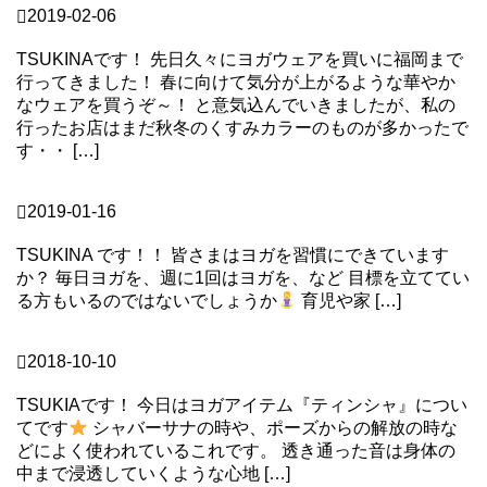
2019-02-06
自分の体型に言い訳してませんか？
TSUKINAです！ 先日久々にヨガウェアを買いに福岡まで
行ってきました！ 春に向けて気分が上がるような華やか
なウェアを買うぞ～！ と意気込んでいきましたが、私の
行ったお店はまだ秋冬のくすみカラーのものが多かったで
す・・ […]
Continue Reading
TSUKI
2019-01-16
こんなサービス知ってますか？
TSUKINA です！！ 皆さまはヨガを習慣にできています
か？ 毎日ヨガを、週に1回はヨガを、など 目標を立ててい
る方もいるのではないでしょうか
育児や家 […]
Continue Reading
TSUKI
2018-10-10
ヨガアイテム『ティンシャ』
TSUKIAです！ 今日はヨガアイテム『ティンシャ』につい
てです
シャバーサナの時や、ポーズからの解放の時な
どによく使われているこれです。 透き通った音は身体の
中まで浸透していくような心地 […]