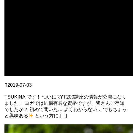
non
2019-07-03
【超簡単解説】RYT200とは？
TSUKINA です！ ついにRYT200講座の情報が公開になり
ました！ ヨガでは結構有名な資格ですが、皆さんご存知
でしたか？ 初めて聞いた… よくわからない… でもちょっ
と興味ある
という方に […]
Continue Reading