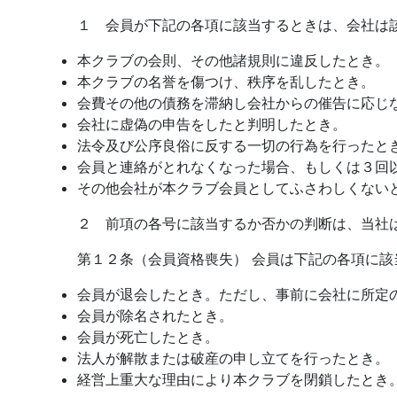
１ 会員が下記の各項に該当するときは、会社は
本クラブの会則、その他諸規則に違反したとき。
本クラブの名誉を傷つけ、秩序を乱したとき。
会費その他の債務を滞納し会社からの催告に応じ
会社に虚偽の申告をしたと判明したとき。
法令及び公序良俗に反する一切の行為を行ったと
会員と連絡がとれなくなった場合、もしくは３回
その他会社が本クラブ会員としてふさわしくない
２ 前項の各号に該当するか否かの判断は、当社
第１２条（会員資格喪失） 会員は下記の各項に
会員が退会したとき。ただし、事前に会社に所定
会員が除名されたとき。
会員が死亡したとき。
法人が解散または破産の申し立てを行ったとき。
経営上重大な理由により本クラブを閉鎖したとき